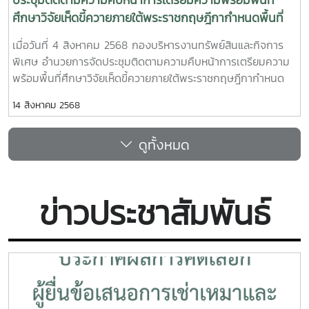
ศึกษาวิจัยเห็ดขี้ควายภายใต้พระราชกฤษฎีกากำหนดพื้นที่
ทดลองเพาะปลูกและสกัดสารสำคัญจากพืชฝิ่นและพืชเห็ดขี้
เมื่อวันที่ 4 สิงหาคม 2568 กองบริหารงานทรัพย์สินและกิจการ
ควายเพื่อประโยชน์ทางการศึกษาวิจัย พ.ศ.2568 ณ พื้นที่
พิเศษ อำนวยการจัดประชุมติดตามความคืบหน้าการเตรียมความ
ศึกษาวิจัยเห็ดขี้ควาย มหาวิทยาลัยแม่โจ้
พร้อมพื้นที่ศึกษาวิจัยเห็ดขี้ควายภายใต้พระราชกฤษฎีกากำหนด
พื้นที่ทดลองเพาะปลูกและสกัดสารสำคัญจากพืชฝิ่นและพืชเห็ดขี้
14 สิงหาคม 2568
ควายเพื่อประโยชน์ทางการศึกษาวิจัย พ.ศ.2568 ณ พื้นที่ศึกษา
วิจัยเห็ดขี้ควาย มหาวิทยาลัยแม่โจ้ในโอกาสนี้ รองศาสตราจารย์
ดูทั้งหมด
ดร.ชัยยศ สัมฤทธิ์สกุล รองอธิการบดี มหาวิทยาลัยแม่โจ้ พร้อม
ด้วยทีมนักวิจัย ร่วมให้การต้อนรับ นายรัฐพล ตันติอนุพงศ์ ผู้
อำนวยการส่วนวิจัยและพัฒนาพืชเสพติด และคณะจากสำนักงาน
คณะกรรมการป้องกันและปราบปรามยาเสพติด (ป.ป.ส.) ซึ่งได้ร่วม
ข่าวประชาสัมพันธ์
ลงพื้นที่สำรวจความพร้อมของพื้นที่ ประกอบด้วย1.โรงเรือนฟาร์ม
มหาวิทยาลัย2.ศูนย์ความเป็นเลิศด้านนวัตกรรมทางการเกษตร
สำหรับบัณฑิตผู้ประกอบการ3.ศูนย์ทดสอบ วิจัยและพัฒนากัญชง
สำนักวิจัยและส่งเสริมวิชาการการเกษตร4.ศูนย์บริการวิชาการด้าน
วิทยาศาสตร์และเทคโนโลยี อาคาร 60 ปี แม่โจ้ คณะ
วิทยาศาสตร์5.ห้องปฏิบัติการเทคโนโลยีชีวภาพทางพืช อาคารจุฬา