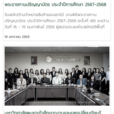
พระราชทานปริญญาบัตร ประจำปีการศึกษา 2567-2568
(ครั้งที่ 48)
รับสมัครร้านจำหน่ายสินค้าและดอกไม้ งานพิธีพระราชทาน
ปริญญาบัตร ประจำปีการศึกษา 2567-2568 (ครั้งที่ 48) ระหว่าง
วันที่ 16 - 19 กุมภาพันธ์ 2568 ผู้สนใจประสงค์จะสมัครใช้พื้นที่
สามารถรับแบบฟอร์มใบสมัคร และยื่นเอกสารสมัครด้วยตนเอง ณ
19 มกราคม 2569
กองบริหารงานทรัพย์สินและกิจการพิเศษ อาคารอิงคศรีกสิการ
ชั้น 1 อ่านรายละเอียดเพิ่มเติมคลิก :
https://drive.google.com/drive/folders/1BBFhiukJrP6AlI5
usp=sharing สนใจพื้นที่จำหน่ายสินค้า และบริการภายใน
มหาวิทยาลัยแม่โจ้ สามารถติดต่อได้ที่กองบริหารงานทรัพย์สินฯ
อาคารอิงคศรีกสิการ ชั้น 1 ติดต่อสอบถามได้ที่เบอร์ 053 875
690-2 , 0 5387 5695 Line : @assetmju (มี @) #MJU
#MaejoUniversity #แม่โจ้ #มหาวิทยาลัยแม่โจ้ #กองบริหาร
งานทรัพย์สินและกิจการพิเศษ_มหาวิทยาลัยแม่โจ้ #assetmju
#รับปริญญาแม่โจ้
มหาวิทยาลัยพะเยาเข้าศึกษาดูงานและแลกเปลี่ยนเรียนรู้