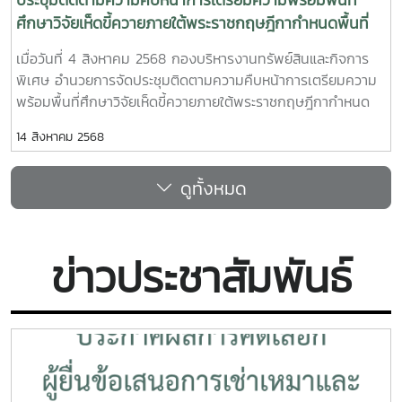
ศึกษาวิจัยเห็ดขี้ควายภายใต้พระราชกฤษฎีกากำหนดพื้นที่
ทดลองเพาะปลูกและสกัดสารสำคัญจากพืชฝิ่นและพืชเห็ดขี้
เมื่อวันที่ 4 สิงหาคม 2568 กองบริหารงานทรัพย์สินและกิจการ
ควายเพื่อประโยชน์ทางการศึกษาวิจัย พ.ศ.2568 ณ พื้นที่
พิเศษ อำนวยการจัดประชุมติดตามความคืบหน้าการเตรียมความ
ศึกษาวิจัยเห็ดขี้ควาย มหาวิทยาลัยแม่โจ้
พร้อมพื้นที่ศึกษาวิจัยเห็ดขี้ควายภายใต้พระราชกฤษฎีกากำหนด
พื้นที่ทดลองเพาะปลูกและสกัดสารสำคัญจากพืชฝิ่นและพืชเห็ดขี้
14 สิงหาคม 2568
ควายเพื่อประโยชน์ทางการศึกษาวิจัย พ.ศ.2568 ณ พื้นที่ศึกษา
วิจัยเห็ดขี้ควาย มหาวิทยาลัยแม่โจ้ในโอกาสนี้ รองศาสตราจารย์
ดูทั้งหมด
ดร.ชัยยศ สัมฤทธิ์สกุล รองอธิการบดี มหาวิทยาลัยแม่โจ้ พร้อม
ด้วยทีมนักวิจัย ร่วมให้การต้อนรับ นายรัฐพล ตันติอนุพงศ์ ผู้
อำนวยการส่วนวิจัยและพัฒนาพืชเสพติด และคณะจากสำนักงาน
คณะกรรมการป้องกันและปราบปรามยาเสพติด (ป.ป.ส.) ซึ่งได้ร่วม
ข่าวประชาสัมพันธ์
ลงพื้นที่สำรวจความพร้อมของพื้นที่ ประกอบด้วย1.โรงเรือนฟาร์ม
มหาวิทยาลัย2.ศูนย์ความเป็นเลิศด้านนวัตกรรมทางการเกษตร
สำหรับบัณฑิตผู้ประกอบการ3.ศูนย์ทดสอบ วิจัยและพัฒนากัญชง
สำนักวิจัยและส่งเสริมวิชาการการเกษตร4.ศูนย์บริการวิชาการด้าน
วิทยาศาสตร์และเทคโนโลยี อาคาร 60 ปี แม่โจ้ คณะ
วิทยาศาสตร์5.ห้องปฏิบัติการเทคโนโลยีชีวภาพทางพืช อาคารจุฬา