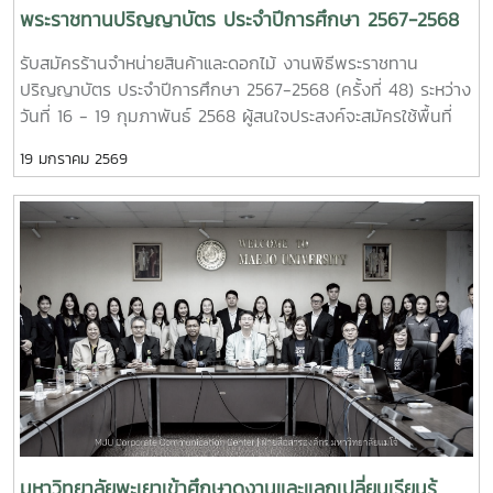
พระราชทานปริญญาบัตร ประจำปีการศึกษา 2567-2568
(ครั้งที่ 48)
รับสมัครร้านจำหน่ายสินค้าและดอกไม้ งานพิธีพระราชทาน
ปริญญาบัตร ประจำปีการศึกษา 2567-2568 (ครั้งที่ 48) ระหว่าง
วันที่ 16 - 19 กุมภาพันธ์ 2568 ผู้สนใจประสงค์จะสมัครใช้พื้นที่
สามารถรับแบบฟอร์มใบสมัคร และยื่นเอกสารสมัครด้วยตนเอง ณ
19 มกราคม 2569
กองบริหารงานทรัพย์สินและกิจการพิเศษ อาคารอิงคศรีกสิการ
ชั้น 1 อ่านรายละเอียดเพิ่มเติมคลิก :
https://drive.google.com/drive/folders/1BBFhiukJrP6AlI5
usp=sharing สนใจพื้นที่จำหน่ายสินค้า และบริการภายใน
มหาวิทยาลัยแม่โจ้ สามารถติดต่อได้ที่กองบริหารงานทรัพย์สินฯ
อาคารอิงคศรีกสิการ ชั้น 1 ติดต่อสอบถามได้ที่เบอร์ 053 875
690-2 , 0 5387 5695 Line : @assetmju (มี @) #MJU
#MaejoUniversity #แม่โจ้ #มหาวิทยาลัยแม่โจ้ #กองบริหาร
งานทรัพย์สินและกิจการพิเศษ_มหาวิทยาลัยแม่โจ้ #assetmju
#รับปริญญาแม่โจ้
มหาวิทยาลัยพะเยาเข้าศึกษาดูงานและแลกเปลี่ยนเรียนรู้