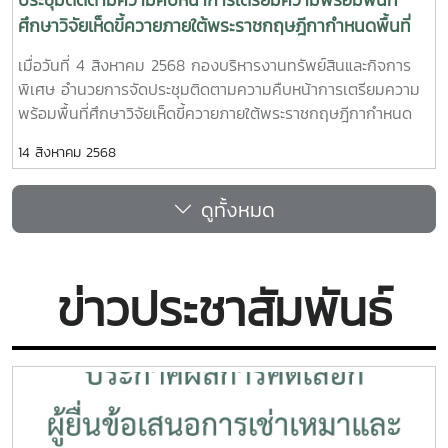
ศึกษาวิจัยเห็ดขี้ควายภายใต้พระราชกฤษฎีกากำหนดพื้นที่
ทดลองเพาะปลูกและสกัดสารสำคัญจากพืชฝิ่นและพืชเห็ดขี้
เมื่อวันที่ 4 สิงหาคม 2568 กองบริหารงานทรัพย์สินและกิจการ
ควายเพื่อประโยชน์ทางการศึกษาวิจัย พ.ศ.2568 ณ พื้นที่
พิเศษ อำนวยการจัดประชุมติดตามความคืบหน้าการเตรียมความ
ศึกษาวิจัยเห็ดขี้ควาย มหาวิทยาลัยแม่โจ้
พร้อมพื้นที่ศึกษาวิจัยเห็ดขี้ควายภายใต้พระราชกฤษฎีกากำหนด
พื้นที่ทดลองเพาะปลูกและสกัดสารสำคัญจากพืชฝิ่นและพืชเห็ดขี้
14 สิงหาคม 2568
ควายเพื่อประโยชน์ทางการศึกษาวิจัย พ.ศ.2568 ณ พื้นที่ศึกษา
วิจัยเห็ดขี้ควาย มหาวิทยาลัยแม่โจ้ในโอกาสนี้ รองศาสตราจารย์
ดูทั้งหมด
ดร.ชัยยศ สัมฤทธิ์สกุล รองอธิการบดี มหาวิทยาลัยแม่โจ้ พร้อม
ด้วยทีมนักวิจัย ร่วมให้การต้อนรับ นายรัฐพล ตันติอนุพงศ์ ผู้
อำนวยการส่วนวิจัยและพัฒนาพืชเสพติด และคณะจากสำนักงาน
คณะกรรมการป้องกันและปราบปรามยาเสพติด (ป.ป.ส.) ซึ่งได้ร่วม
ข่าวประชาสัมพันธ์
ลงพื้นที่สำรวจความพร้อมของพื้นที่ ประกอบด้วย1.โรงเรือนฟาร์ม
มหาวิทยาลัย2.ศูนย์ความเป็นเลิศด้านนวัตกรรมทางการเกษตร
สำหรับบัณฑิตผู้ประกอบการ3.ศูนย์ทดสอบ วิจัยและพัฒนากัญชง
สำนักวิจัยและส่งเสริมวิชาการการเกษตร4.ศูนย์บริการวิชาการด้าน
วิทยาศาสตร์และเทคโนโลยี อาคาร 60 ปี แม่โจ้ คณะ
วิทยาศาสตร์5.ห้องปฏิบัติการเทคโนโลยีชีวภาพทางพืช อาคารจุฬา