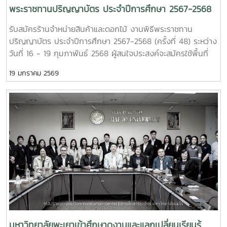
พระราชทานปริญญาบัตร ประจำปีการศึกษา 2567-2568
(ครั้งที่ 48)
รับสมัครร้านจำหน่ายสินค้าและดอกไม้ งานพิธีพระราชทาน
ปริญญาบัตร ประจำปีการศึกษา 2567-2568 (ครั้งที่ 48) ระหว่าง
วันที่ 16 - 19 กุมภาพันธ์ 2568 ผู้สนใจประสงค์จะสมัครใช้พื้นที่
สามารถรับแบบฟอร์มใบสมัคร และยื่นเอกสารสมัครด้วยตนเอง ณ
19 มกราคม 2569
กองบริหารงานทรัพย์สินและกิจการพิเศษ อาคารอิงคศรีกสิการ
ชั้น 1 อ่านรายละเอียดเพิ่มเติมคลิก :
https://drive.google.com/drive/folders/1BBFhiukJrP6AlI5
usp=sharing สนใจพื้นที่จำหน่ายสินค้า และบริการภายใน
มหาวิทยาลัยแม่โจ้ สามารถติดต่อได้ที่กองบริหารงานทรัพย์สินฯ
อาคารอิงคศรีกสิการ ชั้น 1 ติดต่อสอบถามได้ที่เบอร์ 053 875
690-2 , 0 5387 5695 Line : @assetmju (มี @) #MJU
#MaejoUniversity #แม่โจ้ #มหาวิทยาลัยแม่โจ้ #กองบริหาร
งานทรัพย์สินและกิจการพิเศษ_มหาวิทยาลัยแม่โจ้ #assetmju
#รับปริญญาแม่โจ้
มหาวิทยาลัยพะเยาเข้าศึกษาดูงานและแลกเปลี่ยนเรียนรู้