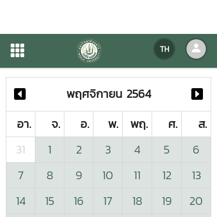
ปฏิทินกิจกรรมของหน่วยงาน
TH
หน้าแรก
ปฏิทินกิจกรรมของหน่วยงาน
พฤศจิกายน 2564
อา.
จ.
อ.
พ.
พฤ.
ศ.
ส.
31
1
2
3
4
5
6
7
8
9
10
11
12
13
14
15
16
17
18
19
20