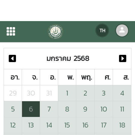
ปฏิทินกิจกรรมของหน่วยงาน
TH
หน้าแรก
ปฏิทินกิจกรรมของหน่วยงาน
มกราคม 2568
อา.
จ.
อ.
พ.
พฤ.
ศ.
ส.
29
30
31
1
2
3
4
5
6
7
8
9
10
11
12
13
14
15
16
17
18