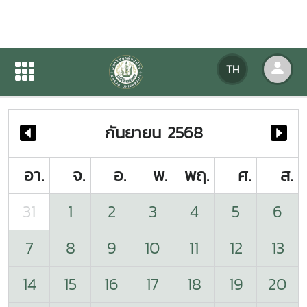
ปฏิทินกิจกรรมของหน่วยงาน
TH
หน้าแรก
ปฏิทินกิจกรรมของหน่วยงาน
กันยายน 2568
อา.
จ.
อ.
พ.
พฤ.
ศ.
ส.
31
1
2
3
4
5
6
7
8
9
10
11
12
13
14
15
16
17
18
19
20