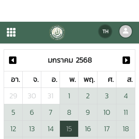
ปฏิทินกิจกรรมของหน่วยงาน
TH
หน้าแรก
ปฏิทินกิจกรรมของหน่วยงาน
มกราคม 2568
อา.
จ.
อ.
พ.
พฤ.
ศ.
ส.
29
30
31
1
2
3
4
5
6
7
8
9
10
11
12
13
14
15
16
17
18