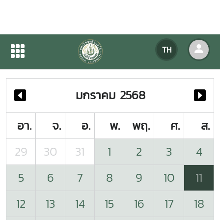
ปฏิทินกิจกรรมของหน่วยงาน
TH
หน้าแรก
ปฏิทินกิจกรรมของหน่วยงาน
มกราคม 2568
อา.
จ.
อ.
พ.
พฤ.
ศ.
ส.
29
30
31
1
2
3
4
5
6
7
8
9
10
11
12
13
14
15
16
17
18